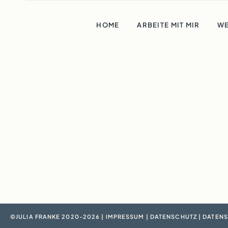
HOME
ARBEITE MIT MIR
WE
©JULIA FRANKE 2020-2026 |
IMPRESSUM
|
DATENSCHUTZ
|
DATENS