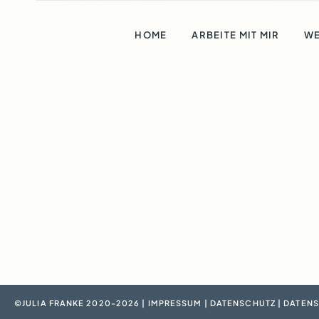
HOME
ARBEITE MIT MIR
WE
©JULIA FRANKE 2020-2026 |
IMPRESSUM
|
DATENSCHUTZ
|
DATENS