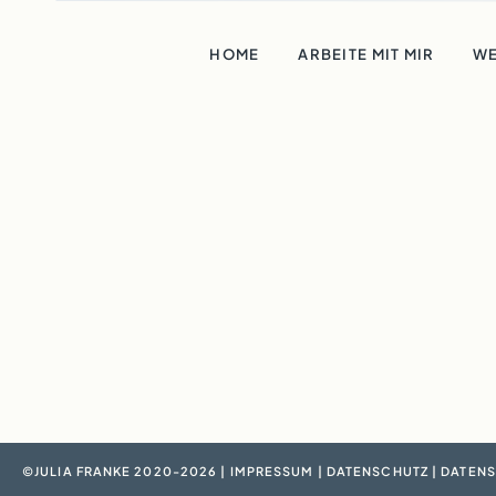
HOME
ARBEITE MIT MIR
WE
©JULIA FRANKE 2020-2026 |
IMPRESSUM
|
DATENSCHUTZ
|
DATENS