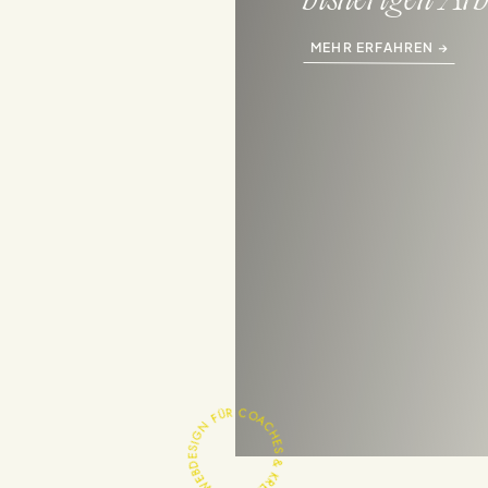
bisherigen Arb
MEHR ERFAHREN →
WEBDESIGN FÜR COACHES & KREATIVE