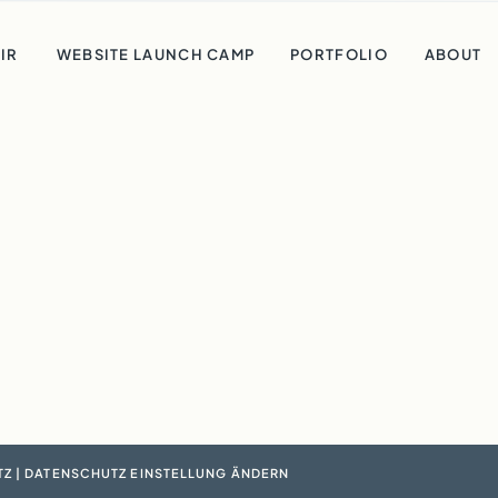
MIR
WEBSITE LAUNCH CAMP
PORTFOLIO
ABOUT
TZ
|
DATENSCHUTZ EINSTELL
UNG ÄNDERN