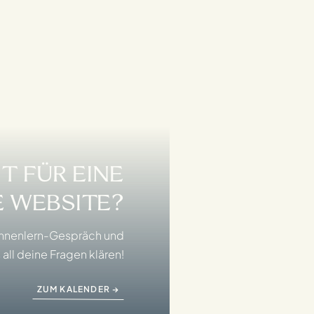
IT FÜR EINE
 WEBSITE?
nnenlern-Gespräch und
 all deine Fragen klären!
ZUM KALENDER →