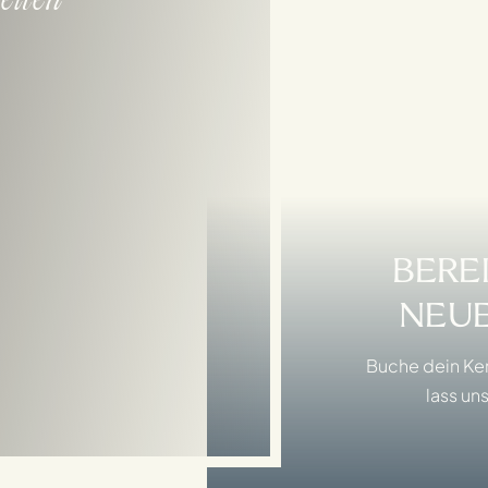
eiten
BERE
NEUE
Buche dein Ke
lass uns